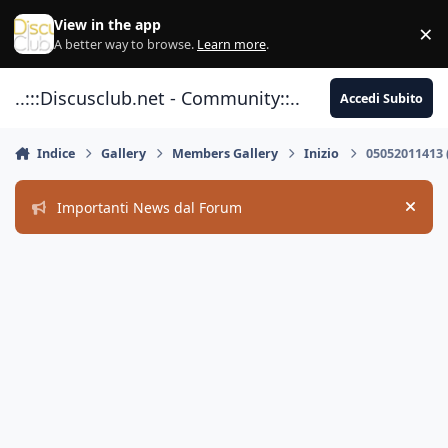
Vai al contenuto
View in the app
×
Di
A better way to browse.
Learn more
.
..:::Discusclub.net - Community::..
Accedi Subito
Indice
Gallery
Members Gallery
Inizio
05052011413
Importanti News dal Forum
Hide