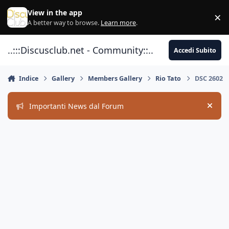
Vai al contenuto
View in the app
×
Di
A better way to browse.
Learn more
.
..:::Discusclub.net - Community::..
Accedi Subito
Indice
Gallery
Members Gallery
Rio Tato
DSC 2602
Importanti News dal Forum
Hide