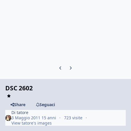
Previous carousel slide
Next carousel slide
DSC 2602
Share
Seguaci
Di
tatore
3 Maggio 2011
15 anni
723 visite
View tatore's images