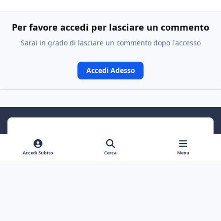
Per favore accedi per lasciare un commento
Sarai in grado di lasciare un commento dopo l'accesso
Accedi Adesso
Accedi Subito
Cerca
Menu
Previous carousel slide
Next carousel slide
Light Mode
Dark Mode
System Preference
f
a