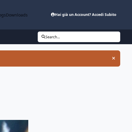
ogs
Downloads
Hai già un Account? Accedi Subito
Search...
Hide an