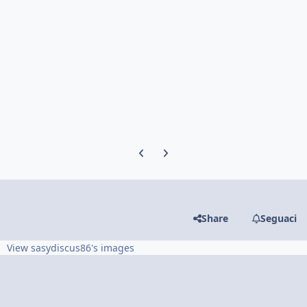
Previous carousel slide
Next carousel slide
Share
Seguaci
View sasydiscus86's images