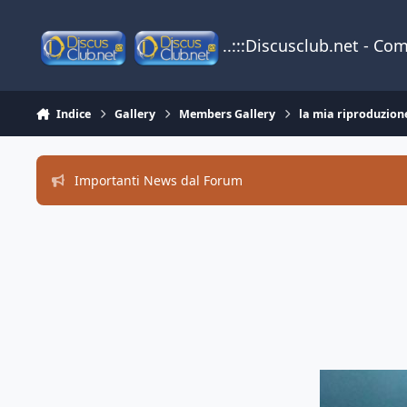
Vai al contenuto
..:::Discusclub.net - Co
Indice
Gallery
Members Gallery
la mia riproduzion
Importanti News dal Forum