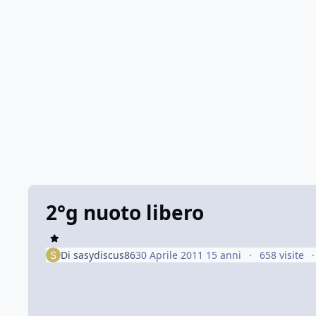
2°g nuoto libero
Di
sasydiscus86
30 Aprile 2011
15 anni
658 visite