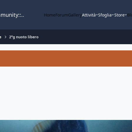
mmunity::..
Home
Forum
Gallery
Attività
Sfoglia
Store
Bl
e
2°g nuoto libero