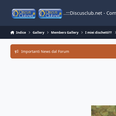
Vai al contenuto
..:::Discusclub.net - Co
Indice
Gallery
Members Gallery
I miei dischetti!!!
Importanti News dal Forum