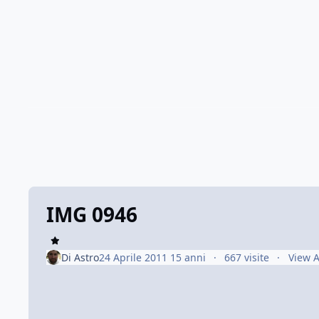
IMG 0946
Di
Astro
24 Aprile 2011
15 anni
667 visite
View A