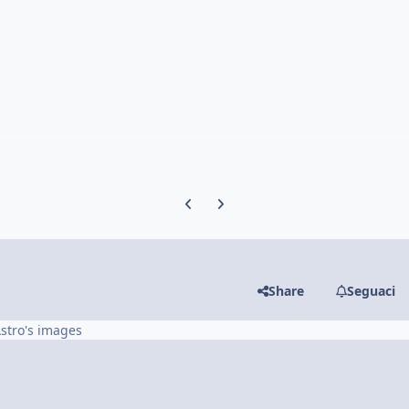
Previous carousel slide
Next carousel slide
Share
Seguaci
stro's images