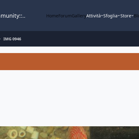
mmunity::..
Home
Forum
Gallery
Attività
Sfoglia
Store
Bl
IMG 0946