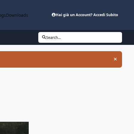
ogs
Downloads
Hai già un Account? Accedi Subito
Search...
Hide an