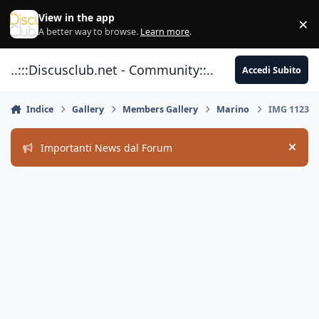
Vai al contenuto
View in the app
×
Di
A better way to browse.
Learn more
.
..:::Discusclub.net - Community::..
Accedi Subito
Indice
Gallery
Members Gallery
Marino
IMG 1123
Importanti News dal Forum
Hide