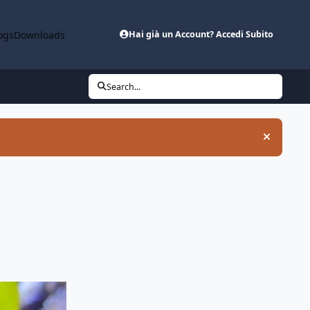
ogs
Downloads
Hai già un Account? Accedi Subito
Search...
Hide an