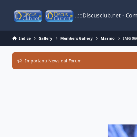
Vai al contenuto
..:::Discusclub.net - Co
Indice
Gallery
Members Gallery
Marino
IMG 06
Importanti News dal Forum