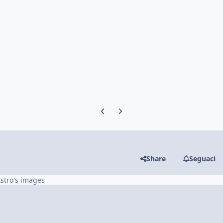
Previous carousel slide
Next carousel slide
Share
Seguaci
stro's images