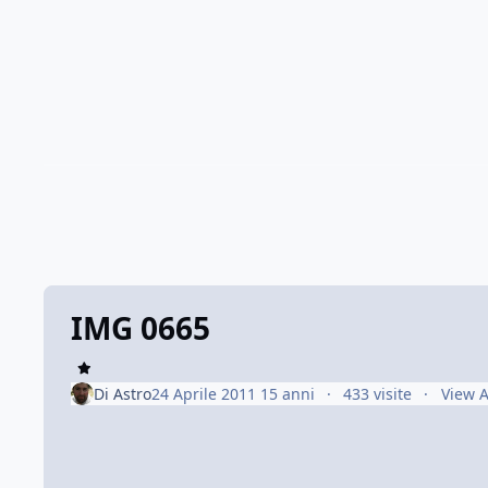
IMG 0665
Di
Astro
24 Aprile 2011
15 anni
433 visite
View A