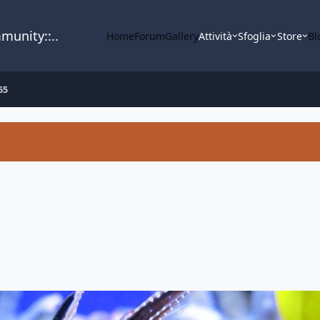
mmunity::..
Home
Forum
Gallery
Attività
Sfoglia
Store
Bl
65