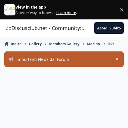
Vai al contenuto
View in the app
×
Di
A better way to browse.
Learn more
.
..:::Discusclub.net - Community::..
Accedi Subito
Indice
Gallery
Members Gallery
Marino
039
Importanti News dal Forum
Hide