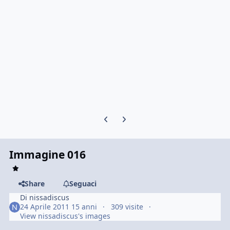
Previous carousel slide
Next carousel slide
Immagine 016
Share
Seguaci
Di
nissadiscus
24 Aprile 2011
15 anni
309 visite
View nissadiscus's images