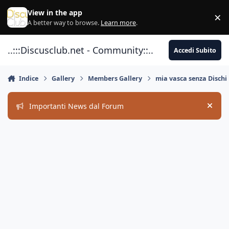
Vai al contenuto
View in the app
×
Di
A better way to browse.
Learn more
.
..:::Discusclub.net - Community::..
Accedi Subito
Indice
Gallery
Members Gallery
mia vasca senza Dischi
Importanti News dal Forum
Hide