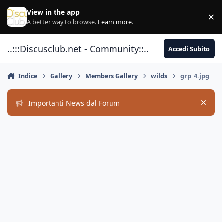
Vai al contenuto
View in the app
×
Di
A better way to browse.
Learn more
.
..:::Discusclub.net - Community::..
Accedi Subito
Indice
Gallery
Members Gallery
wilds
grp_4.jpg
Importanti News dal Forum
Hide