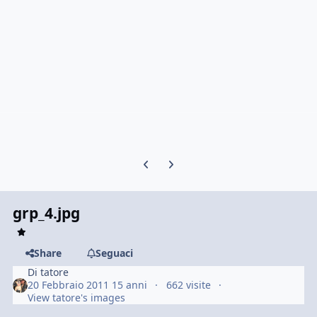
Previous carousel slide
Next carousel slide
grp_4.jpg
Share
Seguaci
Di
tatore
20 Febbraio 2011
15 anni
662 visite
View tatore's images