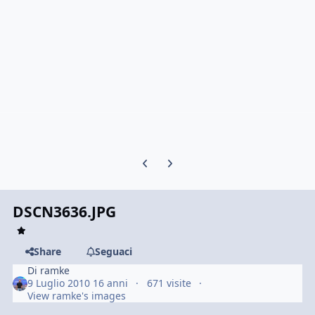
Previous carousel slide
Next carousel slide
DSCN3636.JPG
Share
Seguaci
Di
ramke
9 Luglio 2010
16 anni
671 visite
View ramke's images