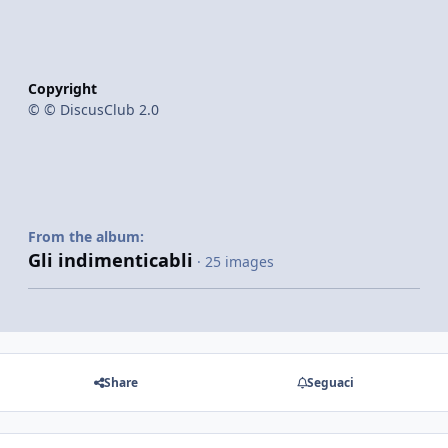
Copyright
© © DiscusClub 2.0
From the album:
Gli indimenticabli
· 25 images
Share
Seguaci