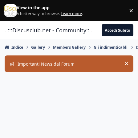
Vai al contenuto
View in the app
×
Di
A better way to browse.
Learn more
.
..:::Discusclub.net - Community::..
Accedi Subito
Indice
Gallery
Members Gallery
Gli indimenticabli
D
Importanti News dal Forum
Hide