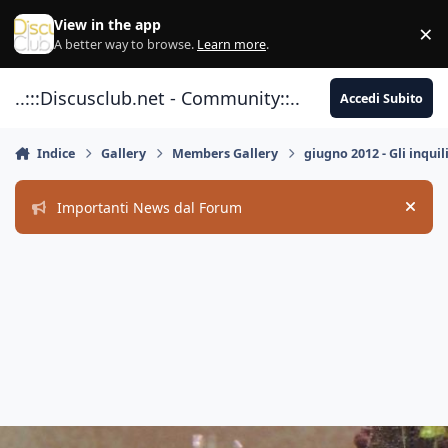
Vai al contenuto
View in the app
×
Di
A better way to browse.
Learn more
.
..:::Discusclub.net - Community::..
Accedi Subito
Indice
Gallery
Members Gallery
giugno 2012 - Gli inquil
Importanti News dal Forum
Hide