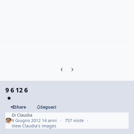
Previous carousel slide
Next carousel slide
9 6 12 6
Share
Seguaci
Di
Claudia
9 Giugno 2012
14 anni
757 visite
View Claudia's images