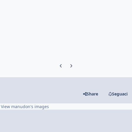
Previous carousel slide
Next carousel slide
Share
Seguaci
View manudon's images