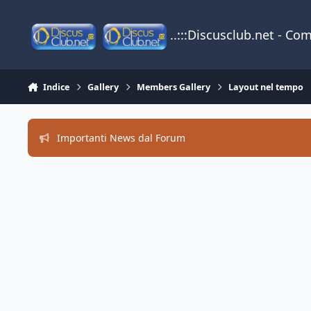
Vai al contenuto
..:::Discusclub.net - Co
Indice
Gallery
Members Gallery
Layout nel tempo
Importanti News dal Forum