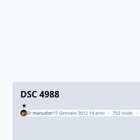
DSC 4988
Di
manudon
15 Gennaio 2012
14 anni
752 visite