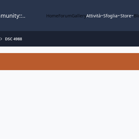
mmunity::..
Home
Forum
Gallery
Attività
Sfoglia
Store
Bl
DSC 4988