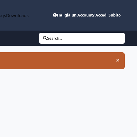
ogs
Downloads
Hai già un Account? Accedi Subito
Search...
Hide an