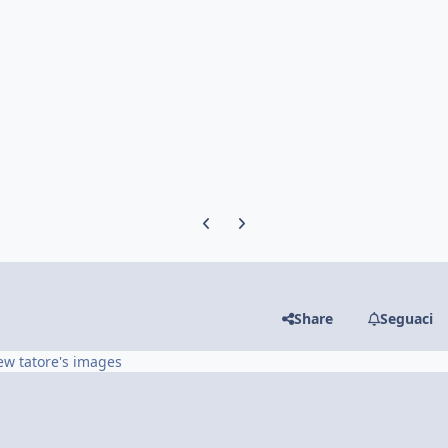
Previous carousel slide
Next carousel slide
Share
Seguaci
ew tatore's images