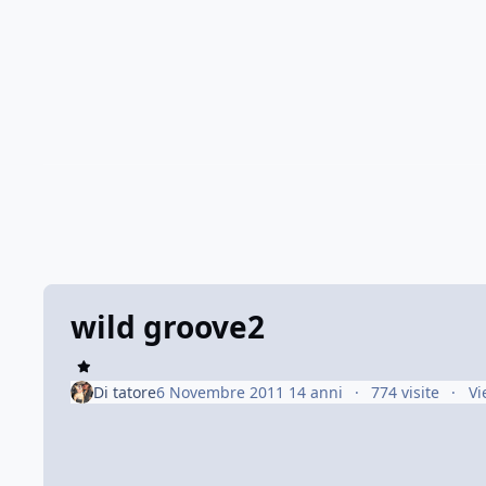
wild groove2
Di
tatore
6 Novembre 2011
14 anni
774 visite
Vi