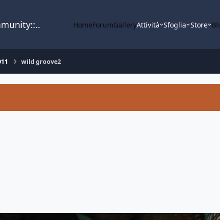
mmunity::..
Home
Forum
Gallery
Attività
Sfoglia
Store
Bl
011
wild groove2