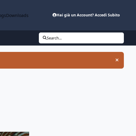
ogs
Downloads
Hai già un Account? Accedi Subito
Search...
Hide an