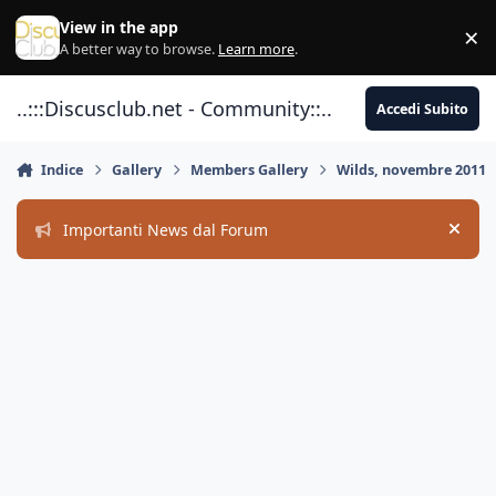
Vai al contenuto
View in the app
×
Di
A better way to browse.
Learn more
.
..:::Discusclub.net - Community::..
Accedi Subito
Indice
Gallery
Members Gallery
Wilds, novembre 2011
Importanti News dal Forum
Hide