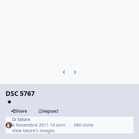
Previous carousel slide
Next carousel slide
DSC 5767
Share
Seguaci
Di
tatore
6 Novembre 2011
14 anni
680 visite
View tatore's images