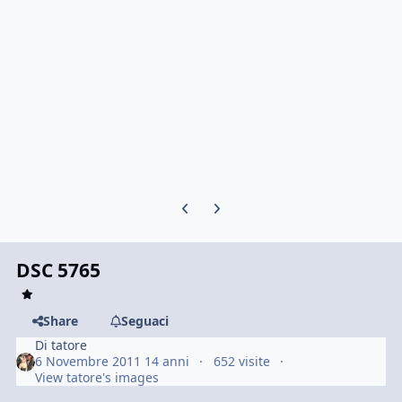
Previous carousel slide
Next carousel slide
DSC 5765
Share
Seguaci
Di
tatore
6 Novembre 2011
14 anni
652 visite
View tatore's images