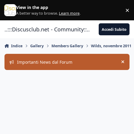
Vai al contenuto
View in the app
×
Di
A better way to browse.
Learn more
.
..:::Discusclub.net - Community::..
Accedi Subito
Indice
Gallery
Members Gallery
Wilds, novembre 2011
Importanti News dal Forum
Hide