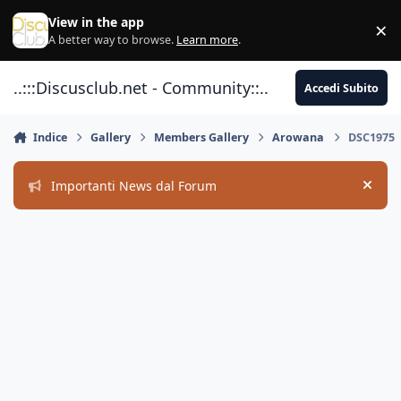
Vai al contenuto
View in the app
×
Di
A better way to browse.
Learn more
.
..:::Discusclub.net - Community::..
Accedi Subito
Indice
Gallery
Members Gallery
Arowana
DSC1975
Importanti News dal Forum
Hide