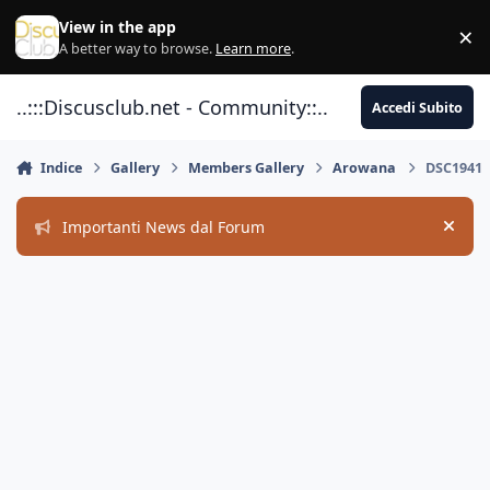
Vai al contenuto
View in the app
×
Di
A better way to browse.
Learn more
.
..:::Discusclub.net - Community::..
Accedi Subito
Indice
Gallery
Members Gallery
Arowana
DSC1941
Importanti News dal Forum
Hide