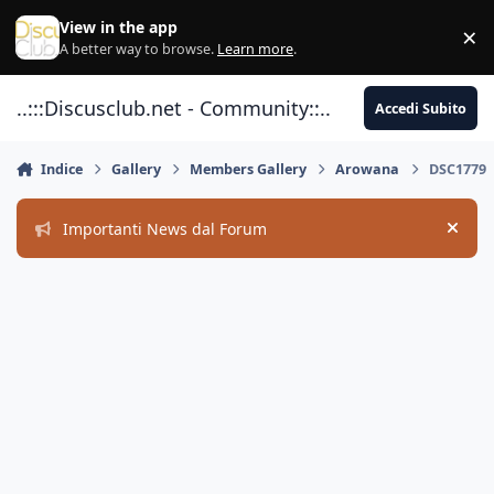
Vai al contenuto
View in the app
×
Di
A better way to browse.
Learn more
.
..:::Discusclub.net - Community::..
Accedi Subito
Indice
Gallery
Members Gallery
Arowana
DSC1779
Importanti News dal Forum
Hide