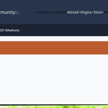
mmunity::..
Home
Forum
Gallery
Attività
Sfoglia
Store
Bl
227 (Medium)