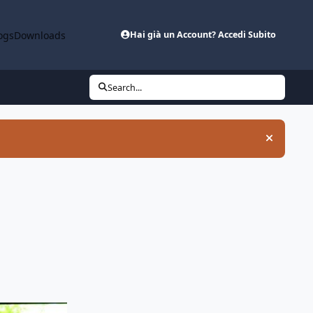
ogs
Downloads
Hai già un Account? Accedi Subito
Search...
Hide an