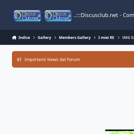
Vai al contenuto
..:::Discusclub.net - Co
Indice
Gallery
Members Gallery
I miei RE
IMG 5
Importanti News dal Forum