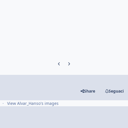
Previous carousel slide
Next carousel slide
Share
Seguaci
View Alvar_Hanso's images