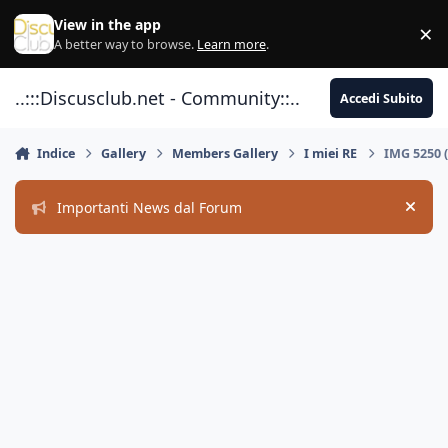
Vai al contenuto
View in the app
×
Di
A better way to browse.
Learn more
.
..:::Discusclub.net - Community::..
Accedi Subito
Indice
Gallery
Members Gallery
I miei RE
IMG 5250 
Importanti News dal Forum
Hide