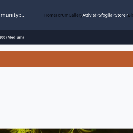
mmunity::..
Home
Forum
Gallery
Attività
Sfoglia
Store
Bl
200 (Medium)