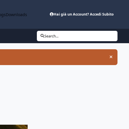
ogs
Downloads
Hai già un Account? Accedi Subito
Search...
Hide an