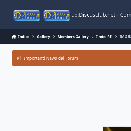
Vai al contenuto
..:::Discusclub.net - Co
Indice
Gallery
Members Gallery
I miei RE
IMG 5
Importanti News dal Forum