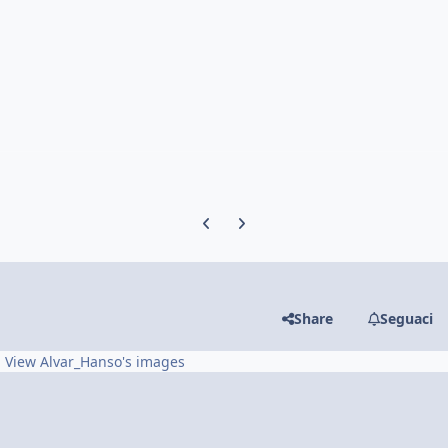
Previous carousel slide
Next carousel slide
Share
Seguaci
View Alvar_Hanso's images