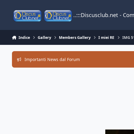
Vai al contenuto
..:::Discusclub.net - Co
Indice
Gallery
Members Gallery
I miei RE
IMG 5
Importanti News dal Forum