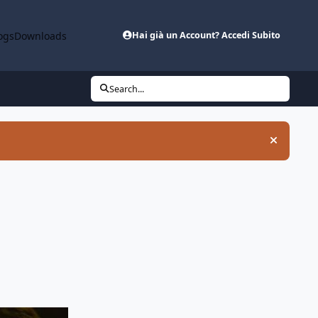
ogs
Downloads
Hai già un Account? Accedi Subito
Search...
Hide an