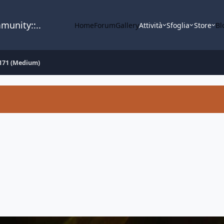
mmunity::..
Home
Forum
Gallery
Attività
Sfoglia
Store
Bl
171 (Medium)