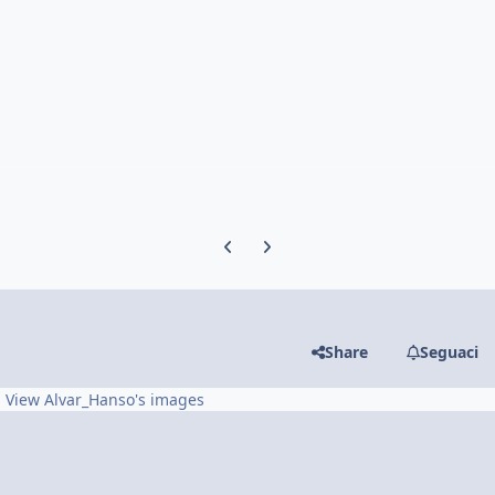
Previous carousel slide
Next carousel slide
Share
Seguaci
View Alvar_Hanso's images