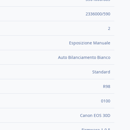
2336000/590
2
Esposizione Manuale
Auto Bilanciamento Bianco
Standard
R98
0100
Canon EOS 30D
Firmware 1.0.5