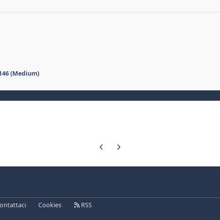
146 (Medium)
Previous carousel slide
Next carousel slide
ontattaci
Cookies
RSS