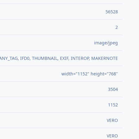
56528
2
image/jpeg
ANY_TAG, IFD0, THUMBNAIL, EXIF, INTEROP, MAKERNOTE
width="1152" height="768"
3504
1152
VERO
VERO