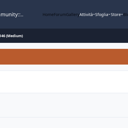
mmunity::..
Home
Forum
Gallery
Attività
Sfoglia
Store
Bl
146 (Medium)