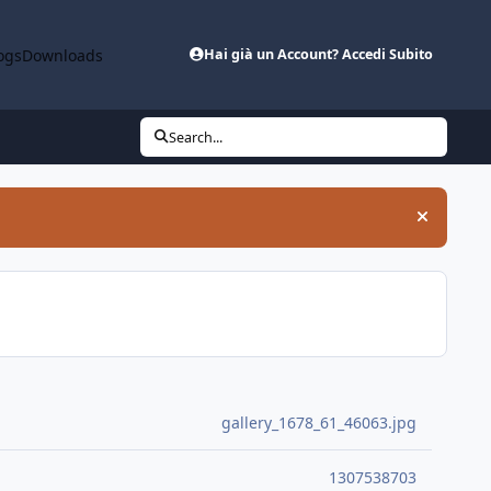
ogs
Downloads
Hai già un Account? Accedi Subito
Search...
Hide an
gallery_1678_61_46063.jpg
1307538703