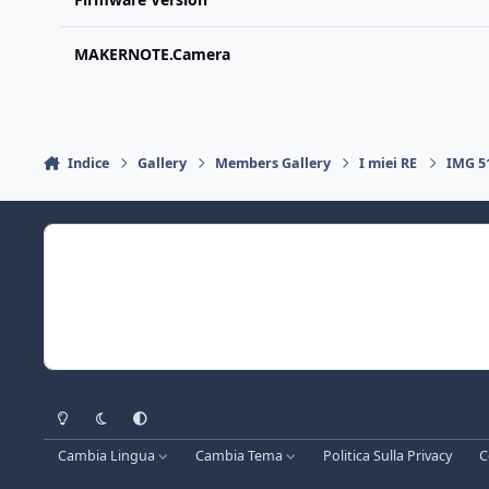
MAKERNOTE.Camera
Indice
Gallery
Members Gallery
I miei RE
IMG 5
Light Mode
Dark Mode
System Preference
Cambia Lingua
Cambia Tema
Politica Sulla Privacy
C