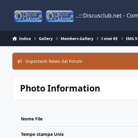
Vai al contenuto
..:::Discusclub.net - Co
Indice
Gallery
Members Gallery
I miei RE
IMG 5
Importanti News dal Forum
Photo Information
Nome File
Tempo stampa Unix