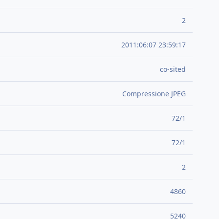
2
2011:06:07 23:59:17
co-sited
Compressione JPEG
72/1
72/1
2
4860
5240