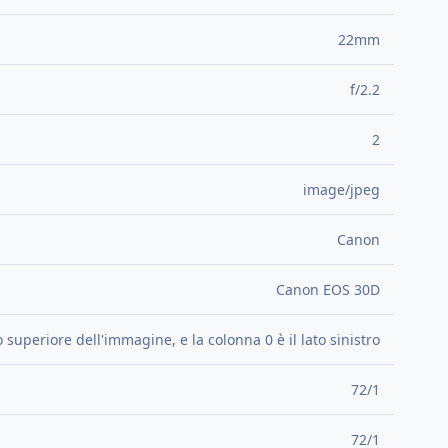
22mm
f/2.2
2
image/jpeg
Canon
Canon EOS 30D
ato superiore dell'immagine, e la colonna 0 è il lato sinistro
72/1
72/1