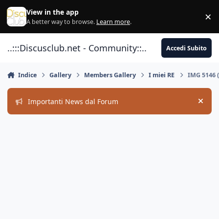
Vai al contenuto
View in the app
×
Di
A better way to browse.
Learn more
.
..:::Discusclub.net - Community::..
Accedi Subito
Indice
Gallery
Members Gallery
I miei RE
IMG 5146 
Importanti News dal Forum
Hide